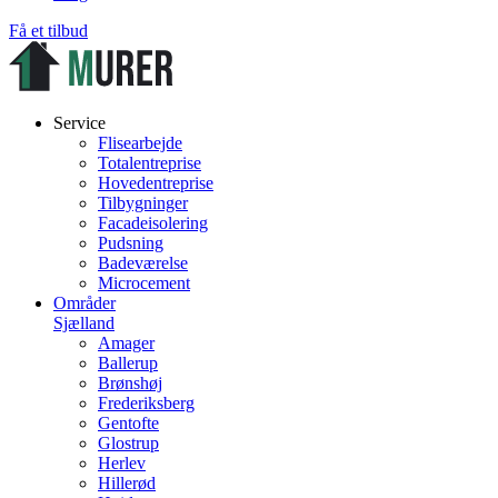
Få et tilbud
Service
Flisearbejde
Totalentreprise
Hovedentreprise
Tilbygninger
Facadeisolering
Pudsning
Badeværelse
Microcement
Områder
Sjælland
Amager
Ballerup
Brønshøj
Frederiksberg
Gentofte
Glostrup
Herlev
Hillerød