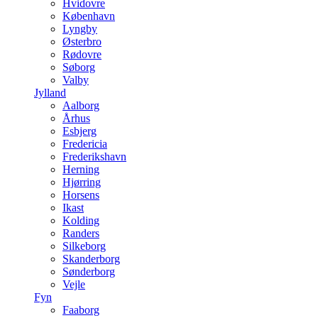
Hvidovre
København
Lyngby
Østerbro
Rødovre
Søborg
Valby
Jylland
Aalborg
Århus
Esbjerg
Fredericia
Frederikshavn
Herning
Hjørring
Horsens
Ikast
Kolding
Randers
Silkeborg
Skanderborg
Sønderborg
Vejle
Fyn
Faaborg