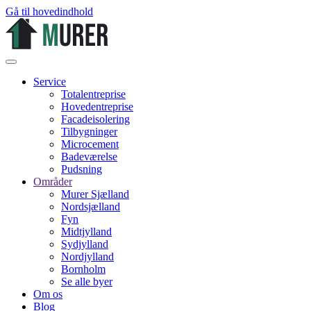
Gå til hovedindhold
Service
Totalentreprise
Hovedentreprise
Facadeisolering
Tilbygninger
Microcement
Badeværelse
Pudsning
Områder
Murer Sjælland
Nordsjælland
Fyn
Midtjylland
Sydjylland
Nordjylland
Bornholm
Se alle byer
Om os
Blog