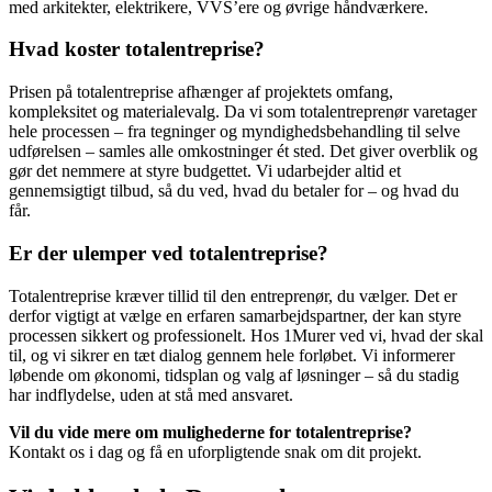
med arkitekter, elektrikere, VVS’ere og øvrige håndværkere.
Hvad koster totalentreprise?
Prisen på totalentreprise afhænger af projektets omfang,
kompleksitet og materialevalg. Da vi som totalentreprenør varetager
hele processen – fra tegninger og myndighedsbehandling til selve
udførelsen – samles alle omkostninger ét sted. Det giver overblik og
gør det nemmere at styre budgettet. Vi udarbejder altid et
gennemsigtigt tilbud, så du ved, hvad du betaler for – og hvad du
får.
Er der ulemper ved totalentreprise?
Totalentreprise kræver tillid til den entreprenør, du vælger. Det er
derfor vigtigt at vælge en erfaren samarbejdspartner, der kan styre
processen sikkert og professionelt. Hos 1Murer ved vi, hvad der skal
til, og vi sikrer en tæt dialog gennem hele forløbet. Vi informerer
løbende om økonomi, tidsplan og valg af løsninger – så du stadig
har indflydelse, uden at stå med ansvaret.
Vil du vide mere om mulighederne for totalentreprise?
Kontakt os i dag og få en uforpligtende snak om dit projekt.