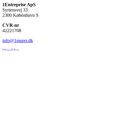
1Entreprise ApS
Syriensvej 33
2300 København S
CVR-nr
42221708
info@1murer.dk
Områder
København
Sjælland
Fyn
Jylland
Bornholm
Serviceydelser
Mikrocement
Badeværelse renovering
Tilbygninger
Pudsning
Facadeisolering
Hovedentreprise