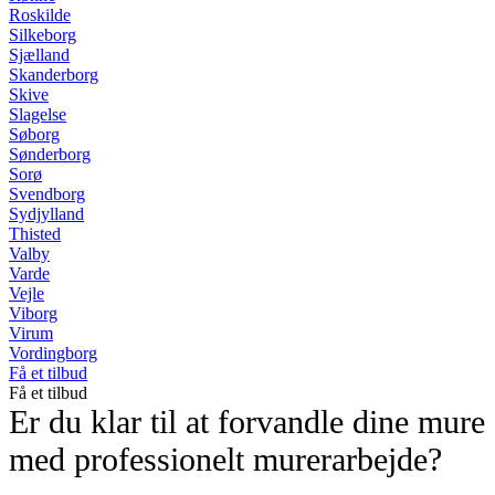
Roskilde
Silkeborg
Sjælland
Skanderborg
Skive
Slagelse
Søborg
Sønderborg
Sorø
Svendborg
Sydjylland
Thisted
Valby
Varde
Vejle
Viborg
Virum
Vordingborg
Få et tilbud
Få et tilbud
Er du klar til at forvandle dine mure
med professionelt murerarbejde?