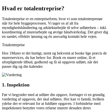
Hvad er totalentreprise?
Totalentreprise er en entrepriseform, hvor vi som totalentreprenør
står for hele byggeprocessen. Vi tager os af alt fra
myndighedshåndtering og arkitektarbejde til selve udførelsen – inkl.
koordinering af murerarbejde og øvrige håndværksfag. Det giver dig
en samlet, effektiv løsning og én ansvarlig kontakt hele vejen.
Totalentreprise
Hos 1Murer er det hurtigt, nemt og bekvemt at booke lige præcis de
murerservices, du har behov for. Book en murer online, få et
uforpligtende tilbud, godkend og få så opgaven udført, når det
passer dig og din kalender.
1. Inspektion
Før vi begynder med at udføre din opgave, foretager vi en grundig
vurdering af opgaven, der skal udføres. Her kan vi fastslå, hvilken
ydelse der er relevant for at fuldføre opgaven. I forbindelse med
inspektionen benytter vores erfarne murere desuden deres