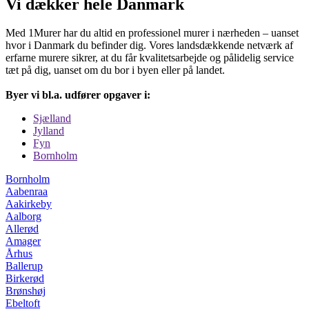
Vi dækker hele Danmark
Med 1Murer har du altid en professionel murer i nærheden – uanset
hvor i Danmark du befinder dig. Vores landsdækkende netværk af
erfarne murere sikrer, at du får kvalitetsarbejde og pålidelig service
tæt på dig, uanset om du bor i byen eller på landet.
Byer vi bl.a. udfører opgaver i:
Sjælland
Jylland
Fyn
Bornholm
Bornholm
Aabenraa
Aakirkeby
Aalborg
Allerød
Amager
Århus
Ballerup
Birkerød
Brønshøj
Ebeltoft