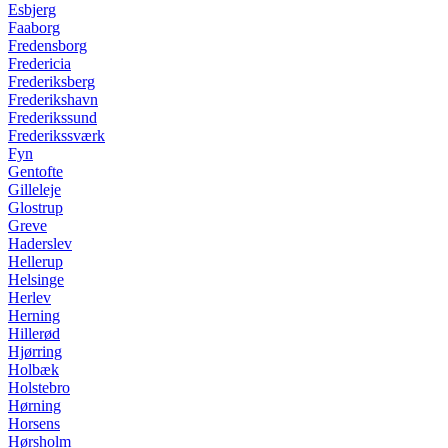
Esbjerg
Faaborg
Fredensborg
Fredericia
Frederiksberg
Frederikshavn
Frederikssund
Frederikssværk
Fyn
Gentofte
Gilleleje
Glostrup
Greve
Haderslev
Hellerup
Helsinge
Herlev
Herning
Hillerød
Hjørring
Holbæk
Holstebro
Hørning
Horsens
Hørsholm