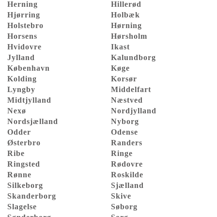
Herning
Hillerød
Hjørring
Holbæk
Holstebro
Hørning
Horsens
Hørsholm
Hvidovre
Ikast
Jylland
Kalundborg
København
Køge
Kolding
Korsør
Lyngby
Middelfart
Midtjylland
Næstved
Nexø
Nordjylland
Nordsjælland
Nyborg
Odder
Odense
Østerbro
Randers
Ribe
Ringe
Ringsted
Rødovre
Rønne
Roskilde
Silkeborg
Sjælland
Skanderborg
Skive
Slagelse
Søborg