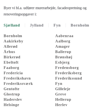
Byer vi bl.a. udfører murerarbejde, facadeopretning og
renoveringsopgaver i:
Sjælland
Jylland
Fyn
Bornholm
Bornholm
Aabenraa
Aakirkeby
Aalborg
Allerød
Amager
Århus
Ballerup
Birkerød
Brønshøj
Ebeltoft
Esbjerg
Faaborg
Fredensborg
Fredericia
Frederiksberg
Frederikshavn
Frederikssund
Frederikssværk
Fyn
Gentofte
Gilleleje
Glostrup
Greve
Haderslev
Hellerup
Helsinge
Herlev