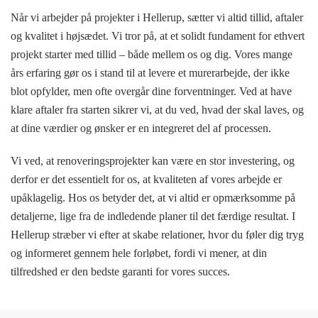
Når vi arbejder på projekter i Hellerup, sætter vi altid tillid, aftaler
og kvalitet i højsædet. Vi tror på, at et solidt fundament for ethvert
projekt starter med tillid – både mellem os og dig. Vores mange
års erfaring gør os i stand til at levere et murerarbejde, der ikke
blot opfylder, men ofte overgår dine forventninger. Ved at have
klare aftaler fra starten sikrer vi, at du ved, hvad der skal laves, og
at dine værdier og ønsker er en integreret del af processen.
Vi ved, at renoveringsprojekter kan være en stor investering, og
derfor er det essentielt for os, at kvaliteten af vores arbejde er
upåklagelig. Hos os betyder det, at vi altid er opmærksomme på
detaljerne, lige fra de indledende planer til det færdige resultat. I
Hellerup stræber vi efter at skabe relationer, hvor du føler dig tryg
og informeret gennem hele forløbet, fordi vi mener, at din
tilfredshed er den bedste garanti for vores succes.