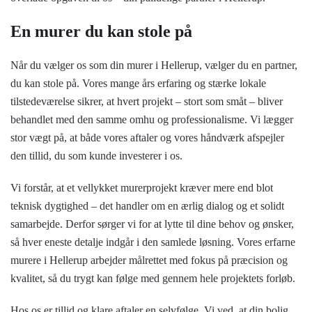
En murer du kan stole på
Når du vælger os som din murer i Hellerup, vælger du en partner,
du kan stole på. Vores mange års erfaring og stærke lokale
tilstedeværelse sikrer, at hvert projekt – stort som småt – bliver
behandlet med den samme omhu og professionalisme. Vi lægger
stor vægt på, at både vores aftaler og vores håndværk afspejler
den tillid, du som kunde investerer i os.
Vi forstår, at et vellykket murerprojekt kræver mere end blot
teknisk dygtighed – det handler om en ærlig dialog og et solidt
samarbejde. Derfor sørger vi for at lytte til dine behov og ønsker,
så hver eneste detalje indgår i den samlede løsning. Vores erfarne
murere i Hellerup arbejder målrettet med fokus på præcision og
kvalitet, så du trygt kan følge med gennem hele projektets forløb.
Hos os er tillid og klare aftaler en selvfølge. Vi ved, at din bolig