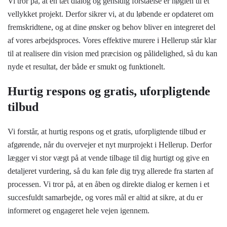
Vi tror på, at en tæt dialog og gensidig forståelse er nøglen til et
vellykket projekt. Derfor sikrer vi, at du løbende er opdateret om
fremskridtene, og at dine ønsker og behov bliver en integreret del
af vores arbejdsproces. Vores effektive murere i Hellerup står klar
til at realisere din vision med præcision og pålidelighed, så du kan
nyde et resultat, der både er smukt og funktionelt.
Hurtig respons og gratis, uforpligtende
tilbud
Vi forstår, at hurtig respons og et gratis, uforpligtende tilbud er
afgørende, når du overvejer et nyt murprojekt i Hellerup. Derfor
lægger vi stor vægt på at vende tilbage til dig hurtigt og give en
detaljeret vurdering, så du kan føle dig tryg allerede fra starten af
processen. Vi tror på, at en åben og direkte dialog er kernen i et
succesfuldt samarbejde, og vores mål er altid at sikre, at du er
informeret og engageret hele vejen igennem.