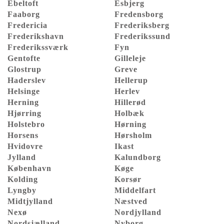
Ebeltoft
Esbjerg
Faaborg
Fredensborg
Fredericia
Frederiksberg
Frederikshavn
Frederikssund
Frederikssværk
Fyn
Gentofte
Gilleleje
Glostrup
Greve
Haderslev
Hellerup
Helsinge
Herlev
Herning
Hillerød
Hjørring
Holbæk
Holstebro
Hørning
Horsens
Hørsholm
Hvidovre
Ikast
Jylland
Kalundborg
København
Køge
Kolding
Korsør
Lyngby
Middelfart
Midtjylland
Næstved
Nexø
Nordjylland
Nordsjælland
Nyborg