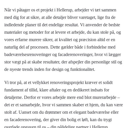
Når vi påtager os et projekt i Hellerup, arbejder vi tæt sammen
med dig for at sikre, at alle detaljer bliver varetaget, lige fra de
indledende planer til det endelige resultat. Vi anvender de bedste
materialer og metoder for at levere et arbejde, du kan stole på, og
vores erfarne murere sikrer, at kvalitet og præcision altid er en
naturlig del af processen. Dette gælder både i forbindelse med
badeværelsesrenoveringer og facaderenoveringer, hvor vi lægger
stor vægt på at skabe resultater, der afspejler din personlige stil og
de nyeste trends inden for design og funktionalitet.
Vi tror på, at et vellykket renoveringsprojekt kræver et solidt
fundament af tillid, klare aftaler og en dedikeret indsats for
detaljerne. Derfor er vores arbejde mere end blot murerarbejde –
det er et samarbejde, hvor vi sammen skaber et hjem, du kan være
stolt af. Uanset om du drømmer om et elegant badeværelse eller
en facaderenovering, der giver din bolig et løft, kan du trygt
overlade opgaven til os – din pålidelige partner i Hellerup.