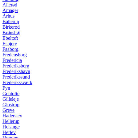
Allerød
Amager
Århus
Ballerup
Birkerød
Brønshøj
Ebeltoft
Esbjerg
Faaborg
Fredensborg
Fredericia
Frederiksberg
Frederikshavn
Frederikssund
Frederikssværk
Fyn
Gentofte
Gilleleje
Glostrup
Greve
Haderslev
Hellerup
Helsinge
Herlev
Herning