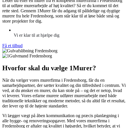
Leder du efter en murer fra et kompetent murerfirma i Fredensborg
til at udføre murerarbejde af høj kvalitet? Så er du kommet til det
rette sted. Gennem 1Murer får du adgang til pålidelige og dygtige
murere fra hele Fredensborg, som står klar til at løse både små og
store projekter for dig.
Vi er klar til at hjælpe dig
Få et tilbud
Hvorfor skal du vælge 1Murer?
Når du vælger vores murerfirma i Fredensborg, får du en
samarbejdspartner, der sætter kvalitet og din tilfredshed i centrum. Vi
ved, at du ønsker en murer, du kan stole på – og det er netop, hvad
vi leverer. Vores erfarne murere udfører murerarbejde med både
traditionelle teknikker og moderne metoder, så du altid får et resultat,
der lever op til de højeste standarder.
Vi lægger vægt på åben kommunikation og præcis planlægning i
alle bygge- og renoveringsopgaver. Med vores murerfirma i
Fredensborg er aftaler og kvalitet i højsædet, hvilket betyder, at vi