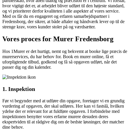
partnerskab, hvor åben dialog og præcision er i centrum. Vi forstår,
hvor vigtigt det er, at arbejdet bliver udført til den højeste standard,
og vi prioriterer derfor kvaliteten i alle aspekter af vores service.
Med os får du en engageret og erfaren samarbejdspartner i
Fredensborg, der sikrer, at både aftaler og håndværk lever op til de
strenge krav, vores kunder stoler på og værdsætter.
Vores proces for Murer Fredensborg
Hos 1Murer er det hurtigt, nemt og bekvemt at booke lige præcis de
murerservices, du har behov for. Book en murer online, få et
uforpligtende tilbud, godkend og få så opgaven udført, når det
passer dig og din kalender.
1. Inspektion
Før vi begynder med at udføre din opgave, foretager vi en grundig
vurdering af opgaven, der skal udføres. Her kan vi fastslå, hvilken
ydelse der er relevant for at fuldføre opgaven. I forbindelse med
inspektionen benytter vores erfarne murere desuden deres
ekspertviden til at rådgive dig om de bedste løsninger, der matcher
dine behov.