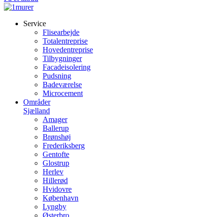
Service
Flisearbejde
Totalentreprise
Hovedentreprise
Tilbygninger
Facadeisolering
Pudsning
Badeværelse
Microcement
Områder
Sjælland
Amager
Ballerup
Brønshøj
Frederiksberg
Gentofte
Glostrup
Herlev
Hillerød
Hvidovre
København
Lyngby
Østerbro