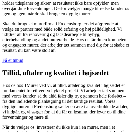
holder tidsplaner og sikrer, at resultatet ikke bare opfylder, men
overgår dine forventninger. Derfor vælger mange tilfredse kunder os
igen og igen, når de skal bruge en dygtig murer.
Skal du bruge et murerfirma i Fredensborg, er det afgørende at
vælge en partner med både solid erfaring og høj pålidelighed. Vi
udfører alt fra renovering og facadearbejde til nybyg,
efterbehandling og andet murerarbejde. Hos os får du en kompetent
og engageret murer, der arbejder tæt sammen med dig for at skabe et
resultat, du kan være stolt af.
Få et tilbud
Tillid, aftaler og kvalitet i højsædet
Hos os hos 1Murer ved vi, at tillid, aftaler og kvalitet i højsædet er
fundamentet for ethvert vellykket projekt. Vi arbejder tæt sammen
med vores kunder, så du altid føler dig tryg gennem hele forløbet –
fra den indledende planlægning til det færdige resultat. Vores
dygtige murere i Fredensborg sætter en ære i at overholde de aftaler,
vi indgår, og vi sørger for, at du får en løsning, der lever op til dine
forventninger og mere til.
Når du vælger os, investerer du ikke kun i en murer, men i et