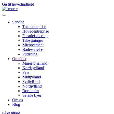
Gå til hovedindhold
Service
Totalentreprise
Hovedentreprise
Facadeisolering
Tilbygninger
Microcement
Badeværelse
Pudsning
Områder
Murer Sjælland
Nordsjælland
Fyn
Midtjylland
Sydjylland
Nordjylland
Bornholm
Se alle byer
Om os
Blog
Få et tilbud