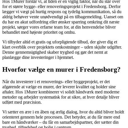
Hos 1Murer forstår vi, at tiden er en vigtig faktor, når du står over
for et større bygge- eller renoveringsprojekt i Fredensborg. Derfor
lægger vi vægt på hurtig respons og tydelig kommunikation, så du
aldrig behøver vente unødvendigt på en tilbagemelding. Uanset om
du har en akut udfordring eller ønsker sparring omkring dit næste
projekt, sørger vores erfarne team for, at din henvendelse bliver
behandlet med højeste prioritet og omhu.
Vi tilbyder altid et gratis og uforpligtende tilbud, der giver dig et
klart overblik over projektets omkostninger – uden skjulte udgifter.
Denne gennemsigtighed skaber tryghed og gør det nemt at
planlægge dine investeringer i hjemmet.
Hvorfor vælge en murer i Fredensborg?
Når du investerer i et renoverings- eller byggeprojekt, er det
afgørende at vælge en murer, der leverer kvalitet og holder sine
aftaler. Hos 1Murer kombinerer vi solidt håndværk med moderne
metoder og arbejder systematisk for at sikre, at hver detalje bliver
udført med præcision.
Vi sætter en ære i en åben og ærlig dialog, hvor du altid bliver holdt
orienteret gennem hele processen. Det betyder, at du får mere end
bare en håndværker – du får en samarbejdspartner, der sætter din
tryghed, tilfredshed og bolig i centrum.