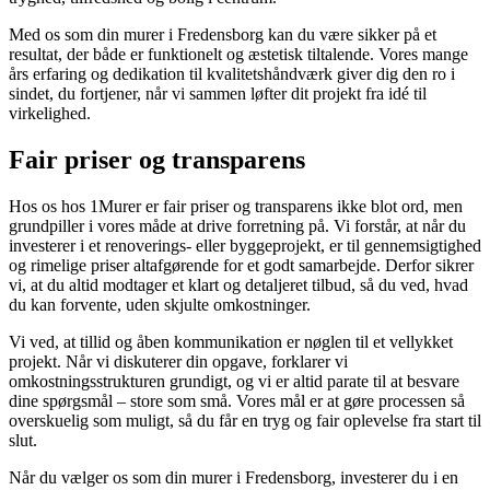
Med os som din murer i Fredensborg kan du være sikker på et
resultat, der både er funktionelt og æstetisk tiltalende. Vores mange
års erfaring og dedikation til kvalitetshåndværk giver dig den ro i
sindet, du fortjener, når vi sammen løfter dit projekt fra idé til
virkelighed.
Fair priser og transparens
Hos os hos 1Murer er fair priser og transparens ikke blot ord, men
grundpiller i vores måde at drive forretning på. Vi forstår, at når du
investerer i et renoverings- eller byggeprojekt, er til gennemsigtighed
og rimelige priser altafgørende for et godt samarbejde. Derfor sikrer
vi, at du altid modtager et klart og detaljeret tilbud, så du ved, hvad
du kan forvente, uden skjulte omkostninger.
Vi ved, at tillid og åben kommunikation er nøglen til et vellykket
projekt. Når vi diskuterer din opgave, forklarer vi
omkostningsstrukturen grundigt, og vi er altid parate til at besvare
dine spørgsmål – store som små. Vores mål er at gøre processen så
overskuelig som muligt, så du får en tryg og fair oplevelse fra start til
slut.
Når du vælger os som din murer i Fredensborg, investerer du i en