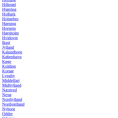
Hillerød
Hjørring
Holbæk
Holstebro
Hørning
Horsens
Hørsholm
Hvidovre
Ikast
Jylland
Kalundborg
København
Køge
Kolding
Korsør
Lyngby
Middelfart
Midtjylland
Næstved
Nexø
Nordjylland
Nordsjælland
Nyborg
Odder