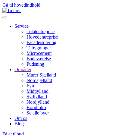
Gå til hovedindhold
Service
Totalentreprise
Hovedentreprise
Facadeisolering
Tilbygninger
Microcement
Badeværelse
Pudsning
Områder
Murer Sjælland
Nordsjælland
Fyn
Midtjylland
Sydjylland
Nordjylland
Bornholm
Se alle byer
Om os
Blog
Få et tilbud