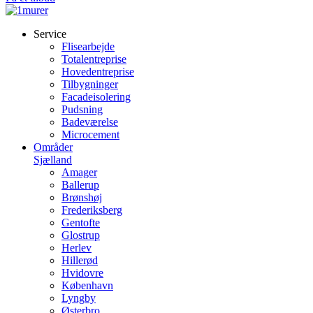
Service
Flisearbejde
Totalentreprise
Hovedentreprise
Tilbygninger
Facadeisolering
Pudsning
Badeværelse
Microcement
Områder
Sjælland
Amager
Ballerup
Brønshøj
Frederiksberg
Gentofte
Glostrup
Herlev
Hillerød
Hvidovre
København
Lyngby
Østerbro