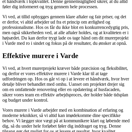
et håndværk i topkvalitet. Denne gennemsigtighed sikrer, at du altid
føler dig informeret og tryg gennem hele processen.
Vi ved, at tillid opbygges gennem klare aftaler og fair priser, og det
er derfor, vi altid arbejder ud fra et princip om ærlighed og
professionalisme. Hos os får du ikke blot en konkurrencedygtig pris,
men også sikkerheden ved, at alle aftaler holdes, og at kvaliteten er i
højsædet. Du kan derfor trygt lade os tage hånd om dit murerprojekt
i Varde med ro i sindet og fokus på de resultater, du ønsker at opnå.
Effektive murere i Varde
Vi ved, at hvert murerprojekt kræver både præcision og fleksibilitet,
og derfor er vores effektive murere i Varde klar til at tage
udfordringen op. Hos os går vi op i at levere et håndværk, hvor hver
detalje bliver behandlet med omhu. Uanset om projektet drejer sig
om en omfattende renovering eller en opdatering af husfacaden,
sikrer vores team en effektiv arbejdsproces, der holder både tidsplan
og budget under kontrol.
Vores murere i Varde arbejder med en kombination af erfaring og
moderne teknikker, så vi altid kan imødekomme dine specifikke
behov. Vi lægger stor vægt på at kommunikere klart og løbende med
dig, så du under hele forløbet føler dig inddraget og tryg. Denne
tilgang gør det muligt for os at levere et resultat, hvor kvalitet,