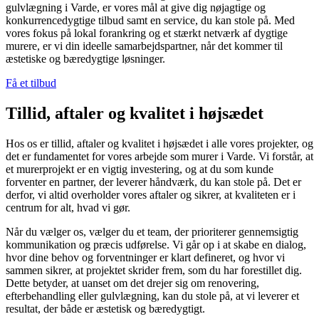
gulvlægning i Varde, er vores mål at give dig nøjagtige og
konkurrencedygtige tilbud samt en service, du kan stole på. Med
vores fokus på lokal forankring og et stærkt netværk af dygtige
murere, er vi din ideelle samarbejdspartner, når det kommer til
æstetiske og bæredygtige løsninger.
Få et tilbud
Tillid, aftaler og kvalitet i højsædet
Hos os er tillid, aftaler og kvalitet i højsædet i alle vores projekter, og
det er fundamentet for vores arbejde som murer i Varde. Vi forstår, at
et murerprojekt er en vigtig investering, og at du som kunde
forventer en partner, der leverer håndværk, du kan stole på. Det er
derfor, vi altid overholder vores aftaler og sikrer, at kvaliteten er i
centrum for alt, hvad vi gør.
Når du vælger os, vælger du et team, der prioriterer gennemsigtig
kommunikation og præcis udførelse. Vi går op i at skabe en dialog,
hvor dine behov og forventninger er klart defineret, og hvor vi
sammen sikrer, at projektet skrider frem, som du har forestillet dig.
Dette betyder, at uanset om det drejer sig om renovering,
efterbehandling eller gulvlægning, kan du stole på, at vi leverer et
resultat, der både er æstetisk og bæredygtigt.