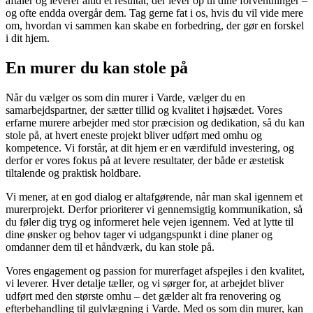
aftaler og leverer altid et resultat, der lever op til dine forventninger –
og ofte endda overgår dem. Tag gerne fat i os, hvis du vil vide mere
om, hvordan vi sammen kan skabe en forbedring, der gør en forskel
i dit hjem.
En murer du kan stole på
Når du vælger os som din murer i Varde, vælger du en
samarbejdspartner, der sætter tillid og kvalitet i højsædet. Vores
erfarne murere arbejder med stor præcision og dedikation, så du kan
stole på, at hvert eneste projekt bliver udført med omhu og
kompetence. Vi forstår, at dit hjem er en værdifuld investering, og
derfor er vores fokus på at levere resultater, der både er æstetisk
tiltalende og praktisk holdbare.
Vi mener, at en god dialog er altafgørende, når man skal igennem et
murerprojekt. Derfor prioriterer vi gennemsigtig kommunikation, så
du føler dig tryg og informeret hele vejen igennem. Ved at lytte til
dine ønsker og behov tager vi udgangspunkt i dine planer og
omdanner dem til et håndværk, du kan stole på.
Vores engagement og passion for murerfaget afspejles i den kvalitet,
vi leverer. Hver detalje tæller, og vi sørger for, at arbejdet bliver
udført med den største omhu – det gælder alt fra renovering og
efterbehandling til gulvlægning i Varde. Med os som din murer, kan