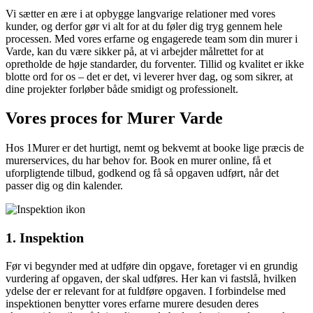
Vi sætter en ære i at opbygge langvarige relationer med vores
kunder, og derfor gør vi alt for at du føler dig tryg gennem hele
processen. Med vores erfarne og engagerede team som din murer i
Varde, kan du være sikker på, at vi arbejder målrettet for at
opretholde de høje standarder, du forventer. Tillid og kvalitet er ikke
blotte ord for os – det er det, vi leverer hver dag, og som sikrer, at
dine projekter forløber både smidigt og professionelt.
Vores proces for Murer Varde
Hos 1Murer er det hurtigt, nemt og bekvemt at booke lige præcis de
murerservices, du har behov for. Book en murer online, få et
uforpligtende tilbud, godkend og få så opgaven udført, når det
passer dig og din kalender.
1. Inspektion
Før vi begynder med at udføre din opgave, foretager vi en grundig
vurdering af opgaven, der skal udføres. Her kan vi fastslå, hvilken
ydelse der er relevant for at fuldføre opgaven. I forbindelse med
inspektionen benytter vores erfarne murere desuden deres