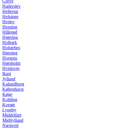
Greve
Haderslev
Hellerup
Helsinge
Herlev
Herning
Hillerød
Hjørring
Holbæk
Holstebro
Hørning
Horsens
Hørsholm
Hvidovre
Ikast
Jylland
Kalundborg
København
Køge
Kolding
Korsør
Lyngby
Middelfart
Midtjylland
Næstved