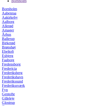
Bornholm
Bornholm
Aabenraa
Aakirkeby
Aalborg
Allerød
Amager
Århus
Ballerup
Birkerød
Brønshøj
Ebeltoft
Esbjerg
Faaborg
Fredensborg
Fredericia
Frederiksberg
Frederikshavn
Frederikssund
Frederikssværk
Fyn
Gentofte
Gilleleje
Glostrup