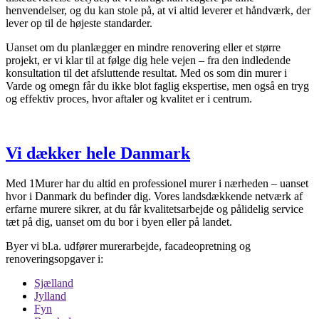
henvendelser, og du kan stole på, at vi altid leverer et håndværk, der
lever op til de højeste standarder.
Uanset om du planlægger en mindre renovering eller et større
projekt, er vi klar til at følge dig hele vejen – fra den indledende
konsultation til det afsluttende resultat. Med os som din murer i
Varde og omegn får du ikke blot faglig ekspertise, men også en tryg
og effektiv proces, hvor aftaler og kvalitet er i centrum.
Vi dækker hele Danmark
Med 1Murer har du altid en professionel murer i nærheden – uanset
hvor i Danmark du befinder dig. Vores landsdækkende netværk af
erfarne murere sikrer, at du får kvalitetsarbejde og pålidelig service
tæt på dig, uanset om du bor i byen eller på landet.
Byer vi bl.a. udfører murerarbejde, facadeopretning og
renoveringsopgaver i:
Sjælland
Jylland
Fyn