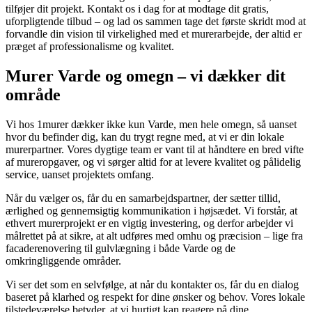
tilføjer dit projekt. Kontakt os i dag for at modtage dit gratis,
uforpligtende tilbud – og lad os sammen tage det første skridt mod at
forvandle din vision til virkelighed med et murerarbejde, der altid er
præget af professionalisme og kvalitet.
Murer Varde og omegn – vi dækker dit
område
Vi hos 1murer dækker ikke kun Varde, men hele omegn, så uanset
hvor du befinder dig, kan du trygt regne med, at vi er din lokale
murerpartner. Vores dygtige team er vant til at håndtere en bred vifte
af mureropgaver, og vi sørger altid for at levere kvalitet og pålidelig
service, uanset projektets omfang.
Når du vælger os, får du en samarbejdspartner, der sætter tillid,
ærlighed og gennemsigtig kommunikation i højsædet. Vi forstår, at
ethvert murerprojekt er en vigtig investering, og derfor arbejder vi
målrettet på at sikre, at alt udføres med omhu og præcision – lige fra
facaderenovering til gulvlægning i både Varde og de
omkringliggende områder.
Vi ser det som en selvfølge, at når du kontakter os, får du en dialog
baseret på klarhed og respekt for dine ønsker og behov. Vores lokale
tilstedeværelse betyder, at vi hurtigt kan reagere på dine