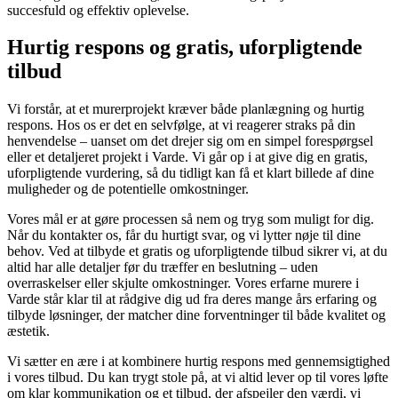
succesfuld og effektiv oplevelse.
Hurtig respons og gratis, uforpligtende
tilbud
Vi forstår, at et murerprojekt kræver både planlægning og hurtig
respons. Hos os er det en selvfølge, at vi reagerer straks på din
henvendelse – uanset om det drejer sig om en simpel forespørgsel
eller et detaljeret projekt i Varde. Vi går op i at give dig en gratis,
uforpligtende vurdering, så du tidligt kan få et klart billede af dine
muligheder og de potentielle omkostninger.
Vores mål er at gøre processen så nem og tryg som muligt for dig.
Når du kontakter os, får du hurtigt svar, og vi lytter nøje til dine
behov. Ved at tilbyde et gratis og uforpligtende tilbud sikrer vi, at du
altid har alle detaljer før du træffer en beslutning – uden
overraskelser eller skjulte omkostninger. Vores erfarne murere i
Varde står klar til at rådgive dig ud fra deres mange års erfaring og
tilbyde løsninger, der matcher dine forventninger til både kvalitet og
æstetik.
Vi sætter en ære i at kombinere hurtig respons med gennemsigtighed
i vores tilbud. Du kan trygt stole på, at vi altid lever op til vores løfte
om klar kommunikation og et tilbud, der afspejler den værdi, vi