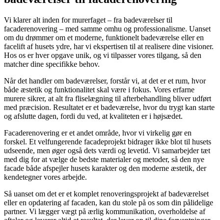
Vi klarer alt inden for murerfaget – fra badeværelser til
facaderenovering – med samme omhu og professionalisme. Uanset
om du drømmer om et moderne, funktionelt badeværelse eller en
facelift af husets ydre, har vi ekspertisen til at realisere dine visioner.
Hos os er hver opgave unik, og vi tilpasser vores tilgang, så den
matcher dine specifikke behov.
Når det handler om badeværelser, forstår vi, at det er et rum, hvor
både æstetik og funktionalitet skal være i fokus. Vores erfarne
murere sikrer, at alt fra fliselægning til afterbehandling bliver udført
med præcision. Resultatet er et badeværelse, hvor du trygt kan starte
og afslutte dagen, fordi du ved, at kvaliteten er i højsædet.
Facaderenovering er et andet område, hvor vi virkelig gør en
forskel. Et velfungerende facadeprojekt bidrager ikke blot til husets
udseende, men øger også dets værdi og levetid. Vi samarbejder tæt
med dig for at vælge de bedste materialer og metoder, så den nye
facade både afspejler husets karakter og den moderne æstetik, der
kendetegner vores arbejde.
Så uanset om det er et komplet renoveringsprojekt af badeværelset
eller en opdatering af facaden, kan du stole på os som din pålidelige
partner. Vi lægger vægt på ærlig kommunikation, overholdelse af