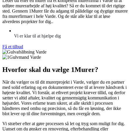
Leder du efter en murer fra et kompetent murerfirma i Varde til at
udføre murerarbejde af høj kvalitet? Så er du kommet til det rigtige
sted. Gennem 1Murer får du adgang til pålidelige og dygtige murere
fra murerfirmaer i hele Varde. Og de står alle klar til at løse
alverdens projekter for dig..
Vi er klar til at hjælpe dig
Få et tilbud
Hvorfor skal du vælge 1Murer?
Når du vælger os til dit murerprojekt i Varde, vælger du en partner
med solid erfaring og en dokumenteret evne til at levere håndværk i
højeste kvalitet. Vi forstår, at ethvert projekt kræver tillid, og derfor
sætter vi altid aftaler, kvalitet og gennemsigtig kommunikation i
højsædet. Vores erfarne team sikrer, at alle skridt i processen
håndteres med omhu og præcision, så du får en løsning, der ikke
blot lever op til dine forventninger, men overgår dem.
Vi stræber efter at gøre processen så let og tryg som muligt for dig.
Uanset om du ønsker en renovering, efterbehandling eller