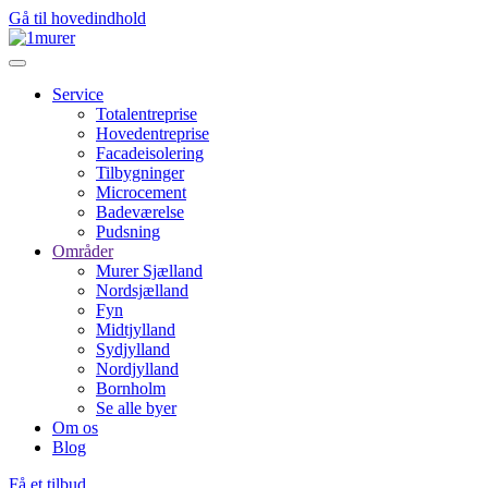
Gå til hovedindhold
Service
Totalentreprise
Hovedentreprise
Facadeisolering
Tilbygninger
Microcement
Badeværelse
Pudsning
Områder
Murer Sjælland
Nordsjælland
Fyn
Midtjylland
Sydjylland
Nordjylland
Bornholm
Se alle byer
Om os
Blog
Få et tilbud