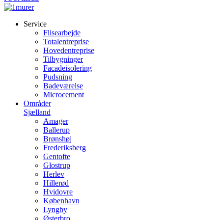
Service
Flisearbejde
Totalentreprise
Hovedentreprise
Tilbygninger
Facadeisolering
Pudsning
Badeværelse
Microcement
Områder
Sjælland
Amager
Ballerup
Brønshøj
Frederiksberg
Gentofte
Glostrup
Herlev
Hillerød
Hvidovre
København
Lyngby
Østerbro