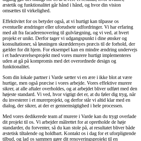
æstetik og funktionalitet går hånd i hånd, og hvor din vision
omsættes til virkelighed.
Effektivitet for os betyder også, at vi hurtigt kan tilpasse os
eventuelle ændringer eller uforudsete udfordringer. Vi har erfaring
med alt fra facaderenovering til gulvlægning, og vi ved, at hvert
projekt er unikt. Derfor tager vi udgangspunkt i dine ønsker og
konsultationer, så løsningen skræddersyes præcis til de forhold, der
gælder for dit hjem. For eksempel kan en mindre ændring undervejs
i et badeværelsesprojekt med vores murere hurtigt implementeres
uden at gå på kompromis med det overordnede design og
funktionalitet.
Som din lokale partner i Varde sætter vi en ære i ikke blot at være
hurtige, men også præcise i vores arbejde. Vores effektive murere
sikrer, at alle aftaler overholdes, og at arbejdet bliver udført med den
højeste standard. Vi ved, hvor vigtigt det er, at du føler dig tryg, når
du investerer i et murerprojekt, og derfor står vi altid klar med en
dialog, der sikrer, at der er gennemsigtighed i hele processen.
Med vores dedikerede team af murere i Varde kan du trygt overlade
dit projekt til os. Vi arbejder målrettet for at opretholde de høje
standarder, du forventer, så du kan stole på, at resultatet bliver både
æstetisk tiltalende og holdbart. Kontakt os i dag for et uforpligtende
tilbud, og lad os sammen gøre dit renoveringsprojekt til en