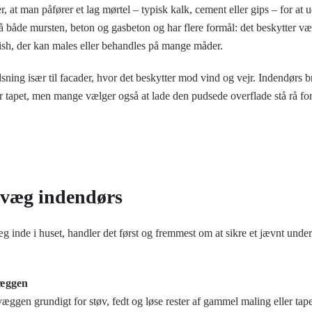
 at man påfører et lag mørtel – typisk kalk, cement eller gips – for at
 både mursten, beton og gasbeton og har flere formål: det beskytter v
inish, der kan males eller behandles på mange måder.
ing især til facader, hvor det beskytter mod vind og vejr. Indendørs 
r tapet, men mange vælger også at lade den pudsede overflade stå rå for
 væg indendørs
g inde i huset, handler det først og fremmest om at sikre et jævnt unde
væggen
væggen grundigt for støv, fedt og løse rester af gammel maling eller tape