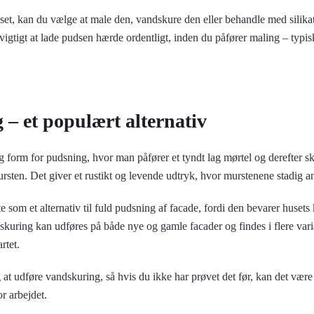
set, kan du vælge at male den, vandskure den eller behandle med silikat
 vigtigt at lade pudsen hærde ordentligt, inden du påfører maling – typis
– et populært alternativ
 form for pudsning, hvor man påfører et tyndt lag mørtel og derefter sk
rsten. Det giver et rustikt og levende udtryk, hvor murstenene stadig a
 som et alternativ til fuld pudsning af facade, fordi den bevarer husets
skuring kan udføres på både nye og gamle facader og findes i flere vari
rtet.
at udføre vandskuring, så hvis du ikke har prøvet det før, kan det være
or arbejdet.