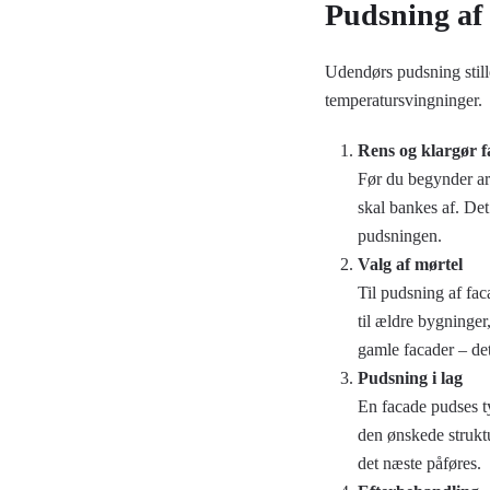
Pudsning af 
Udendørs pudsning stille
temperatursvingninger.
Rens og klargør 
Før du begynder arb
skal bankes af. Det
pudsningen.
Valg af mørtel
Til pudsning af fa
til ældre bygninge
gamle facader – det
Pudsning i lag
En facade pudses typ
den ønskede struktu
det næste påføres.