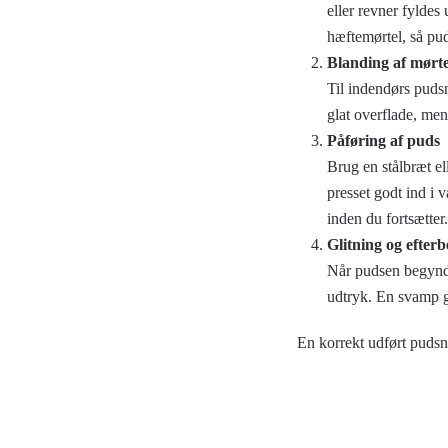
eller revner fyldes
hæftemørtel, så pu
Blanding af mørte
Til indendørs pudsn
glat overflade, men
Påføring af puds
Brug en stålbræt el
presset godt ind i 
inden du fortsætter.
Glitning og efter
Når pudsen begynder
udtryk. En svamp gi
En korrekt udført pudsn