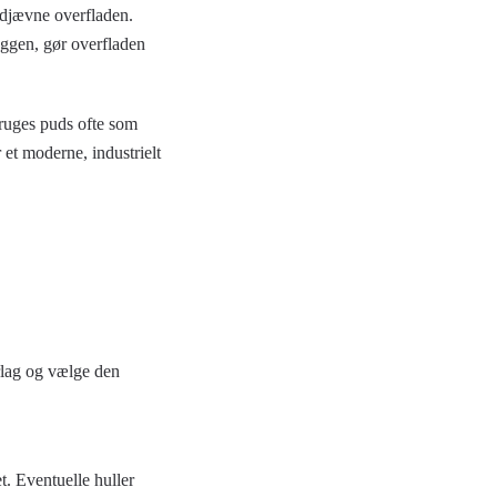
 udjævne overfladen.
æggen, gør overfladen
bruges puds ofte som
 et moderne, industrielt
rlag og vælge den
t. Eventuelle huller