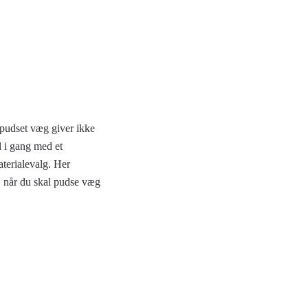
 pudset væg giver ikke
l i gang med et
aterialevalg. Her
, når du skal pudse væg