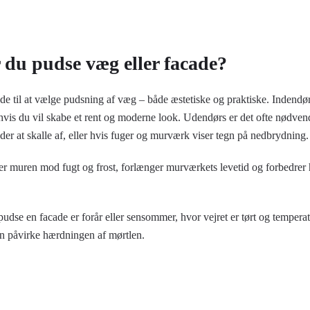
 du pudse væg eller facade?
de til at vælge pudsning af væg – både æstetiske og praktiske. Indendø
hvis du vil skabe et rent og moderne look. Udendørs er det ofte nødven
er at skalle af, eller hvis fuger og murværk viser tegn på nedbrydning.
r muren mod fugt og frost, forlænger murværkets levetid og forbedrer
pudse en facade er forår eller sensommer, hvor vejret er tørt og temperat
kan påvirke hærdningen af mørtlen.