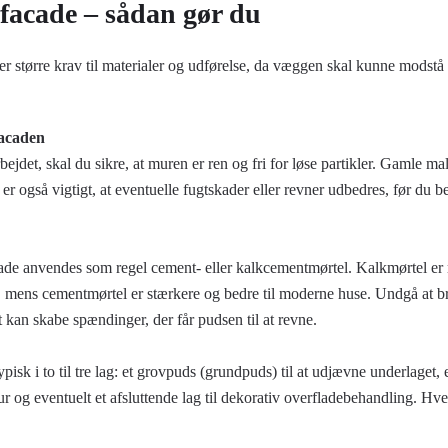
facade – sådan gør du
r større krav til materialer og udførelse, da væggen skal kunne modstå 
facaden
ejdet, skal du sikre, at muren er ren og fri for løse partikler. Gamle ma
 er også vigtigt, at eventuelle fugtskader eller revner udbedres, før du 
cade anvendes som regel cement- eller kalkcementmørtel. Kalkmørtel er 
r, mens cementmørtel er stærkere og bedre til moderne huse. Undgå at b
 kan skabe spændinger, der får pudsen til at revne.
isk i to til tre lag: et grovpuds (grundpuds) til at udjævne underlaget, e
r og eventuelt et afsluttende lag til dekorativ overfladebehandling. Hvert