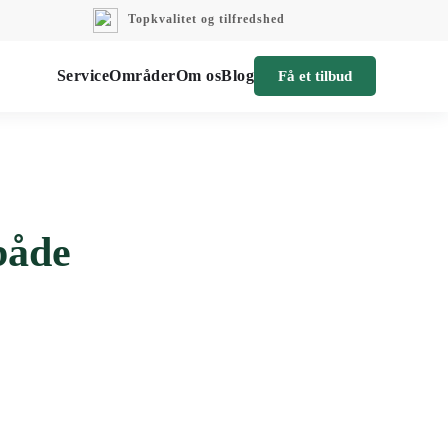
Topkvalitet og tilfredshed
Service
Områder
Om os
Blog
Få et tilbud
både