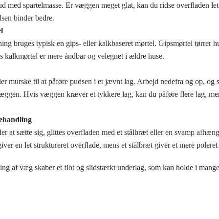
 ud med spartelmasse. Er væggen meget glat, kan du ridse overfladen let 
dsen binder bedre.
l
ing bruges typisk en gips- eller kalkbaseret mørtel. Gipsmørtel tørrer hu
s kalkmørtel er mere åndbar og velegnet i ældre huse.
ler murske til at påføre pudsen i et jævnt lag. Arbejd nedefra og op, og s
væggen. Hvis væggen kræver et tykkere lag, kan du påføre flere lag, men 
behandling
 at sætte sig, glittes overfladen med et stålbræt eller en svamp afhæng
ver en let struktureret overflade, mens et stålbræt giver et mere poleret 
ing af væg skaber et flot og slidstærkt underlag, som kan holde i mange